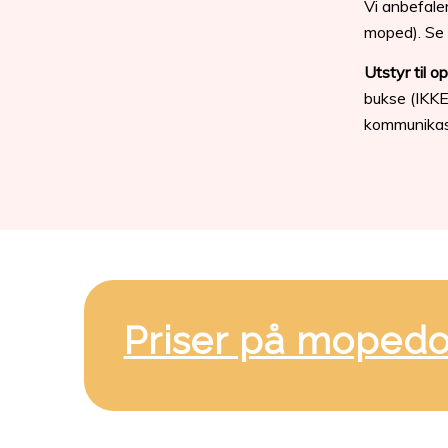
Vi anbefaler
moped). Se 
Utstyr til o
bukse (IKKE
kommunikasj
Priser på moped