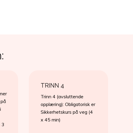
:
TRINN 4
imer
Trinn 4 (avsluttende
 på
opplæring): Obligatorisk er
i
Sikkerhetskurs på veg (4
x 45 min)
n 3