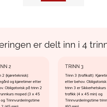
ngen er delt inn i 4 trinn
INN 2
TRINN 3
n 2 (kjøreteknisk):
Trinn 3 (trafikalt): Kjøret
egård og kjøretimer etter
etter behov. Obligatorisk
v. Obligatorisk på trinn 2
trinn 3 er Sikkerhetskurs 
runnkurs moped (3 x 45
trafikk (4 x 45 min) og
 og Trinnvurderingstime
Trinnvurderingstime trin
n 2 (45 min).
(60 min).