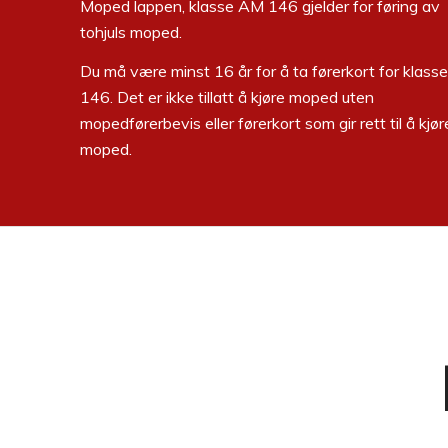
Moped lappen, klasse AM 146 gjelder for føring av
tohjuls moped.
Du må være minst 16 år for å ta førerkort for klas
146. Det er ikke tillatt å kjøre moped uten
mopedførerbevis eller førerkort som gir rett til å kjør
moped.