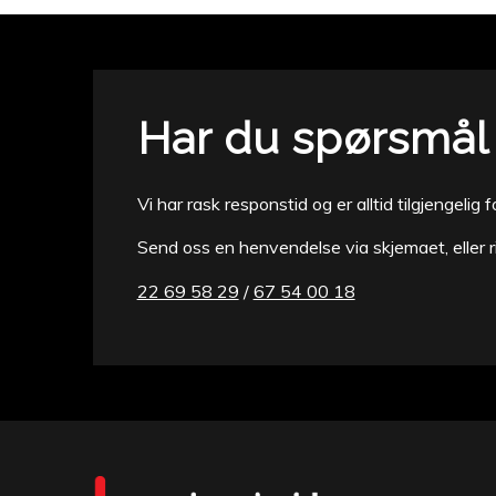
Har du spørsmå
Vi har rask responstid og er alltid ​tilgjengelig
Send oss en henvendelse via skjemaet, eller r
22 69 58 29
/
67 54 00 18