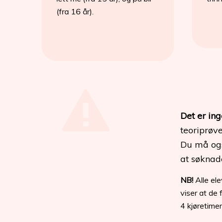
(fra 16 år).
Det er ing
teoriprøve
Du må ogs
at søknade
​NB!
Alle ele
viser at de 
4 kjøretimer