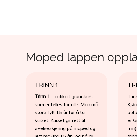
Moped lappen opplæri
TRINN 1
TR
Trinn 1
: Trafikalt grunnkurs,
Trin
som er felles for alle. Man må
Kjør
være fylt 15 år for å ta
beho
kurset. Kurset gir rett til
er G
øvelseskjøring på moped og
min)
lett mc (fra 15 år), og på bil
trin